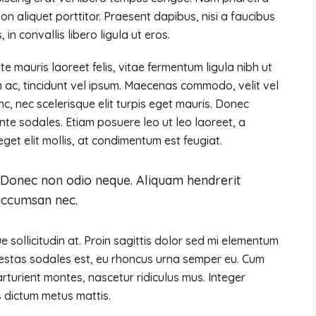
n aliquet porttitor. Praesent dapibus, nisi a faucibus
n convallis libero ligula ut eros.
te mauris laoreet felis, vitae fermentum ligula nibh ut
 ac, tincidunt vel ipsum. Maecenas commodo, velit vel
, nec scelerisque elit turpis eget mauris. Donec
 ante sodales. Etiam posuere leo ut leo laoreet, a
 eget elit mollis, at condimentum est feugiat.
n. Donec non odio neque. Aliquam hendrerit
 accumsan nec.
 sollicitudin at. Proin sagittis dolor sed mi elementum
gestas sodales est, eu rhoncus urna semper eu. Cum
rturient montes, nascetur ridiculus mus. Integer
is dictum metus mattis.