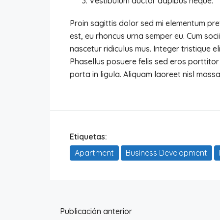
Vestibulum auctor dapibus neque.
Proin sagittis dolor sed mi elementum pr
est, eu rhoncus urna semper eu. Cum soci
nascetur ridiculus mus. Integer tristique e
Phasellus posuere felis sed eros porttito
porta in ligula. Aliquam laoreet nisl massa,
Etiquetas:
Apartment
Business Development
Publicación anterior