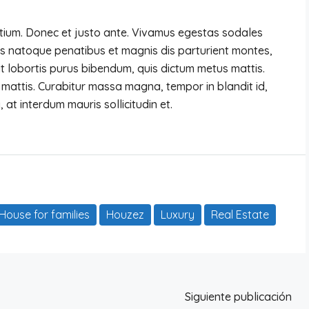
etium. Donec et justo ante. Vivamus egestas sodales
is natoque penatibus et magnis dis parturient montes,
lit lobortis purus bibendum, quis dictum metus mattis.
r mattis. Curabitur massa magna, tempor in blandit id,
 at interdum mauris sollicitudin et.
House for families
Houzez
Luxury
Real Estate
Siguiente publicación