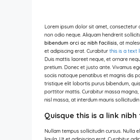
Lorem ipsum dolor sit amet, consectetur ad
non odio neque. Aliquam hendrerit sollici
bibendum orci ac nibh facilisis
, at males
et adipiscing erat. Curabitur
this is a text 
Duis mattis laoreet neque, et ornare neque
pretium. Donec et justo ante. Vivamus e
sociis natoque penatibus et magnis dis pa
tristique elit lobortis purus bibendum, qu
porttitor mattis. Curabitur massa magna, t
nisl massa, at interdum mauris sollicitudin 
Quisque this is a link nibh
Nullam tempus sollicitudin cursus. Nulla e
ligula. Ut et adipiscing erat. Curabitur a