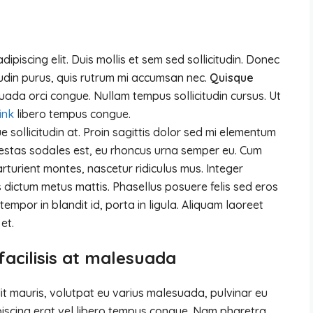
ipiscing elit. Duis mollis et sem sed sollicitudin. Donec
tudin purus, quis rutrum mi accumsan nec.
Quisque
uada orci congue. Nullam tempus sollicitudin cursus. Ut
link
libero tempus congue.
 sollicitudin at. Proin sagittis dolor sed mi elementum
gestas sodales est, eu rhoncus urna semper eu. Cum
rturient montes, nascetur ridiculus mus. Integer
is dictum metus mattis. Phasellus posuere felis sed eros
empor in blandit id, porta in ligula. Aliquam laoreet
et.
 facilisis at malesuada
lit mauris, volutpat eu varius malesuada, pulvinar eu
dipiscing erat vel libero tempus congue. Nam pharetra