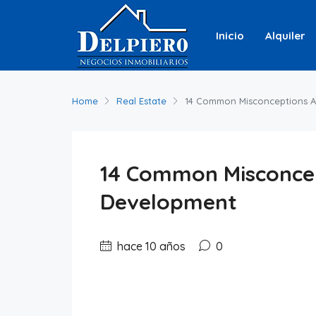
Inicio
Alquiler
Home
Real Estate
14 Common Misconceptions A
14 Common Misconcep
Development
hace 10 años
0