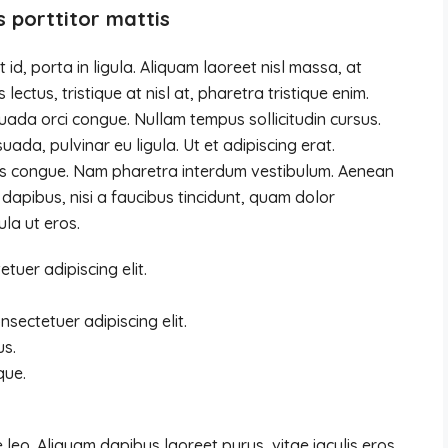
s porttitor mattis
d, porta in ligula. Aliquam laoreet nisl massa, at
 lectus, tristique at nisl at, pharetra tristique enim.
lesuada orci congue. Nullam tempus sollicitudin cursus.
uada, pulvinar eu ligula. Ut et adipiscing erat.
pus congue. Nam pharetra interdum vestibulum. Aenean
 dapibus, nisi a faucibus tincidunt, quam dolor
ula ut eros.
tuer adipiscing elit.
sectetuer adipiscing elit.
us.
que.
eo. Aliquam dapibus laoreet purus, vitae iaculis eros